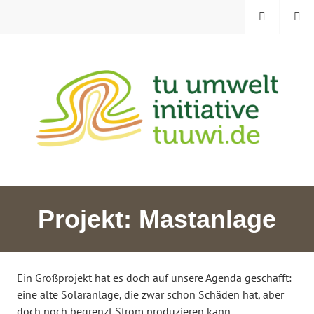
Zum
MENÜ
SUCHE
Inhalt
springen
TU UMWELTINITIATIVE
Projekt: Mastanlage
Ein Großprojekt hat es doch auf unsere Agenda geschafft:
eine alte Solaranlage, die zwar schon Schäden hat, aber
doch noch begrenzt Strom produzieren kann.