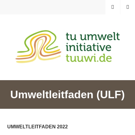
Zum
MENÜ
SUCHE
Inhalt
springen
TU UMWELTINITIATIVE
Umweltleitfaden (ULF)
UMWELTLEITFADEN 2022