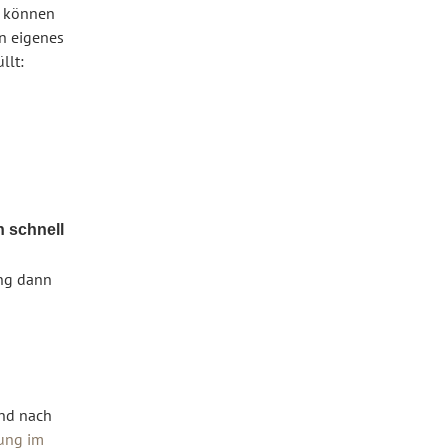
u können
in eigenes
llt:
 schnell
ung dann
und nach
tung im