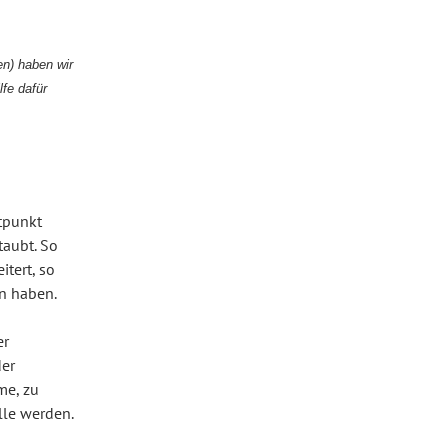
ten) haben wir
lfe dafür
itpunkt
taubt. So
tert, so
en haben.
er
der
me, zu
lle werden.