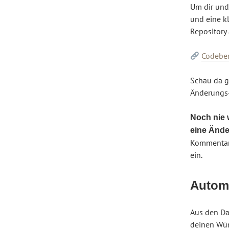
Um dir und
und eine kl
Repository 
Codeber
Schau da g
Änderungs
Noch nie 
eine Ände
Kommentarf
ein.
Automa
Aus den Da
deinen Wün