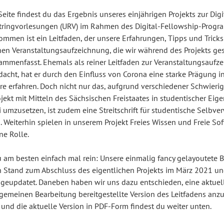
Seite findest du das Ergebnis unseres einjährigen Projekts zur Digi
ringvorlesungen (URV) im Rahmen des Digital-Fellowship-Progr
mmen ist ein Leitfaden, der unsere Erfahrungen, Tipps und Tricks
hen Veranstaltungsaufzeichnung, die wir während des Projekts g
ammenfasst. Ehemals als reiner Leitfaden zur Veranstaltungsaufz
dacht, hat er durch den Einfluss von Corona eine starke Prägung i
e erfahren. Doch nicht nur das, aufgrund verschiedener Schwierig
jekt mit Mitteln des Sächsischen Freistaates in studentischer Eig
 umzusetzen, ist zudem eine Streitschrift für studentische Selbve
 Weiterhin spielen in unserem Projekt Freies Wissen und Freie So
ne Rolle.
 am besten einfach mal rein: Unsere einmalig fancy gelayoutete 
n Stand zum Abschluss des eigentlichen Projekts im März 2021 un
 geupdatet. Daneben haben wir uns dazu entschieden, eine aktuel
lgemeinen Bearbeitung bereitgestellte Version des Leitfadens anzu
 und die aktuelle Version in PDF-Form findest du weiter unten.