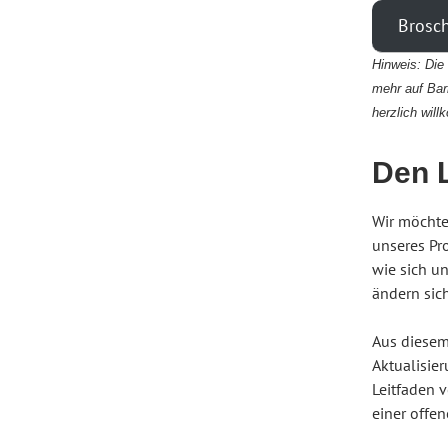
Brosch
Hinweis: Die 
mehr auf Barr
herzlich wil
Den 
Wir möchte
unseres Pro
wie sich u
ändern sic
Aus diesem
Aktualisie
Leitfaden 
einer offe