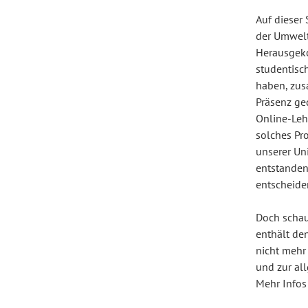
Auf dieser 
der Umwelt
Herausgeko
studentisc
haben, zus
Präsenz ge
Online-Lehr
solches Pro
unserer Uni
entstanden.
entscheide
Doch schau
enthält de
nicht mehr
und zur al
Mehr Infos