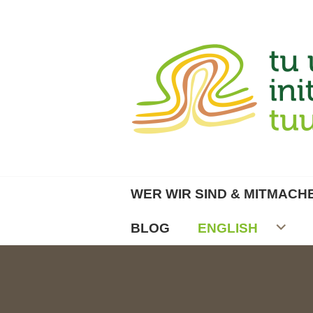
Zum
Inhalt
springen
TU UMWELTINITI
WER WIR SIND & MITMACH
BLOG
ENGLISH