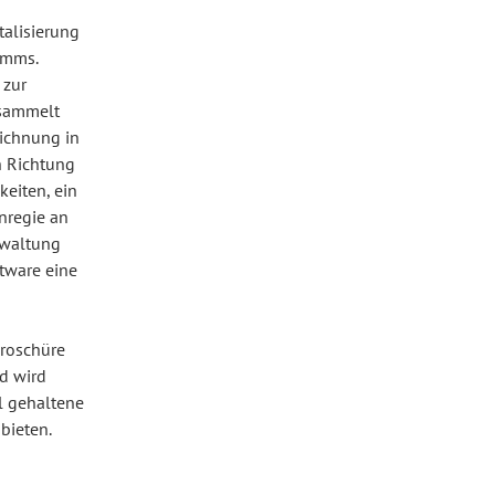
talisierung
amms.
 zur
esammelt
eichnung in
n Richtung
keiten, ein
enregie an
rwaltung
ftware eine
Broschüre
d wird
l gehaltene
bieten.