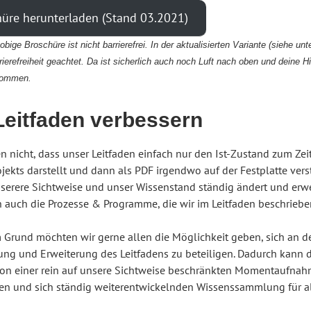
üre herunterladen (Stand 03.2021)
obige Broschüre ist nicht barrierefrei. In der aktualisierten Variante (siehe un
ierefreiheit geachtet. Da ist sicherlich auch noch Luft nach oben und deine Hi
lkommen.
Leitfaden verbessern
n nicht, dass unser Leitfaden einfach nur den Ist-Zustand zum Ze
jekts darstellt und dann als PDF irgendwo auf der Festplatte vers
nserere Sichtweise und unser Wissenstand ständig ändert und erwei
h auch die Prozesse & Programme, die wir im Leitfaden beschrieb
 Grund möchten wir gerne allen die Möglichkeit geben, sich an d
rung und Erweiterung des Leitfadens zu beteiligen. Dadurch kann 
von einer rein auf unsere Sichtweise beschränkten Momentaufnah
nen und sich ständig weiterentwickelnden Wissenssammlung für a