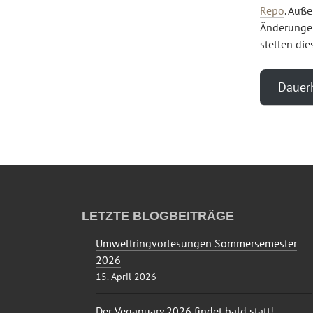
Repo
. Auß
Änderungen
stellen di
Dauerh
LETZTE BLOGBEITRÄGE
Umweltringvorlesungen Sommersemester
2026
15. April 2026
Der Veganuary 2026 findet bald statt!