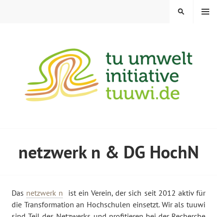
Zum
MENÜ
SUCHE
Inhalt
springen
TU UMWELTINITIATIVE
netzwerk n & DG HochN
Das
netzwerk n
ist ein Verein, der sich seit 2012 aktiv für
die Transformation an Hochschulen einsetzt. Wir als tuuwi
sind Teil des Netzwerks
und profitieren bei der Recherche