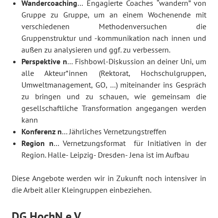
Wandercoaching
… Engagierte Coaches “wandern” von
Gruppe zu Gruppe, um an einem Wochenende mit
verschiedenen Methodenversuchen die
Gruppenstruktur und -kommunikation nach innen und
außen zu analysieren und ggf. zu verbessern.
Perspektive n
… Fishbowl-Diskussion an deiner Uni, um
alle Akteur*innen (Rektorat, Hochschulgruppen,
Umweltmanagement, GO, …) miteinander ins Gespräch
zu bringen und zu schauen, wie gemeinsam die
gesellschaftliche Transformation angegangen werden
kann
Konferenz n
…
Jährliches Vernetzungstreffen
Region n
… Vernetzungsformat für Initiativen in der
Region. Halle- Leipzig- Dresden- Jena ist im Aufbau
Diese Angebote werden wir in Zukunft
noch intensiver in
die
Arbeit all
er
Kleingruppen einbeziehen.
DG HochN e.V.