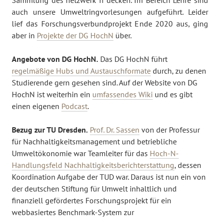
Sammlung des netzwerk n decken. Im Bereich Lehre sind
auch unsere Umweltringvorlesungen aufgeführt. Leider
lief das Forschungsverbundprojekt Ende 2020 aus, ging
aber in
Projekte der DG HochN
über.
Angebote von DG HochN.
Das DG HochN führt
regelmäßige Hubs und Austauschformate
durch, zu denen
Studierende gern gesehen sind. Auf der Website von DG
HochN ist weiterhin ein
umfassendes Wiki
und es gibt
einen eigenen
Podcast
.
Bezug zur TU Dresden.
Prof. Dr. Sassen
von der Professur
für Nachhaltigkeitsmanagement und betriebliche
Umweltökonomie war Teamleiter für das
Hoch-N-
Handlungsfeld Nachhaltigkeitsberichterstattung
, dessen
Koordination Aufgabe der TUD war. Daraus ist nun ein von
der deutschen Stiftung für Umwelt inhaltlich und
finanziell gefördertes Forschungsprojekt für ein
webbasiertes Benchmark-System zur