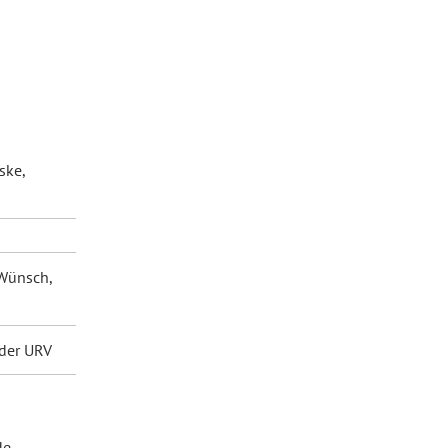
ske,
 Wünsch,
 der URV
de