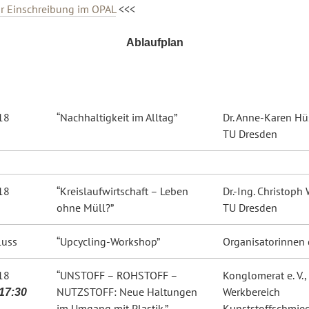
ur Einschreibung im OPAL
<<<
Ablaufplan
18
“Nachhaltigkeit im Alltag”
Dr. Anne-Karen Hü
TU Dresden
18
“Kreislaufwirtschaft – Leben
Dr.-Ing. Christoph
ohne Müll?”
TU Dresden
luss
“Upcycling-Workshop”
Organisatorinnen
18
“UNSTOFF – ROHSTOFF –
Konglomerat e. V.,
NUTZSTOFF: Neue Haltungen
Werkbereich
17:30
im Umgang mit Plastik.”
Kunststoffschmie