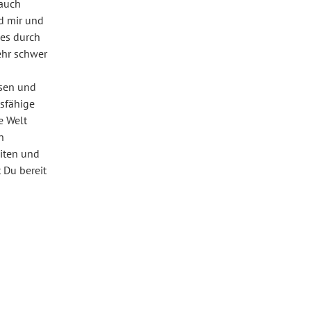
 auch
nd mir und
 es durch
ehr schwer
ssen und
sfähige
e Welt
n
iten und
 Du bereit