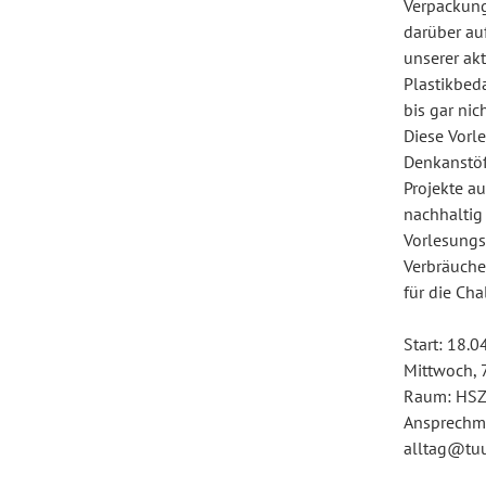
Verpackung
darüber auf
unserer akt
Plastikbed
bis gar nic
Diese Vorl
Denkanstöß
Projekte a
nachhaltig
Vorlesungs
Verbräuche
für die Ch
Start: 18.
Mittwoch, 
Raum: HSZ
Ansprechm
alltag@tu