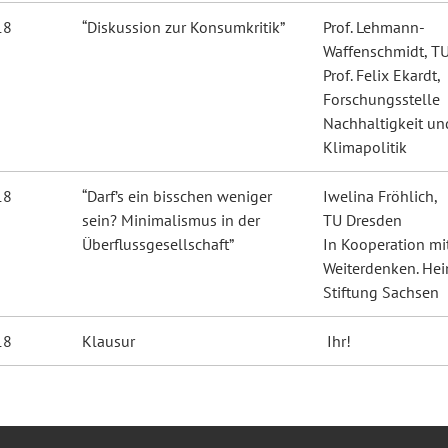
18
“Diskussion zur Konsumkritik”
Prof. Lehmann-
Waffenschmidt, T
Prof. Felix Ekardt,
Forschungsstelle
Nachhaltigkeit un
Klimapolitik
18
“Darf’s ein bisschen weniger
Iwelina Fröhlich,
sein? Minimalismus in der
TU Dresden
Überflussgesellschaft”
In Kooperation mi
Weiterdenken. Hei
Stiftung Sachsen
18
Klausur
Ihr!