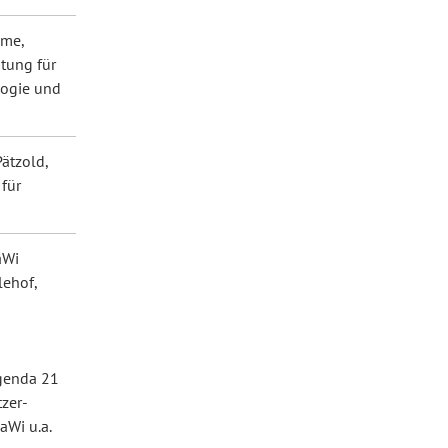
hme,
htung für
logie und
Pätzold,
 für
aWi
lehof,
genda 21
tzer-
aWi u.a.