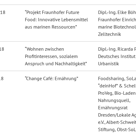
018
“Projekt Fraunhofer Future
Dipl.-Ing. Elke Bö
Food: Innovative Lebensmittel
Fraunhofer Einric
aus marinen Ressourcen”
marine Biotechno
Zelltechnik
18
“Wohnen zwischen
Dipl.-Ing. Ricarda 
Profitinteressen, sozialem
Deutsches Institut
Anspruch und Nachhaltigkeit”
Urbanistik
18
“Change Café: Ernährung”
Foodsharing, SoL
“deinHof” & Schel
ProVeg, Bio-Laden
Nahrungsquell,
Ernährungsrat
Dresden/Lokale A
e.V., Albert-Schwei
Stiftung, Obst-SoL