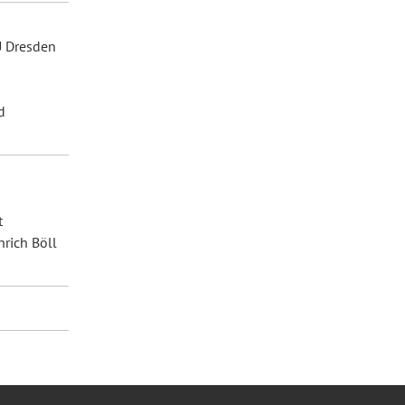
U Dresden
d
t
nrich Böll