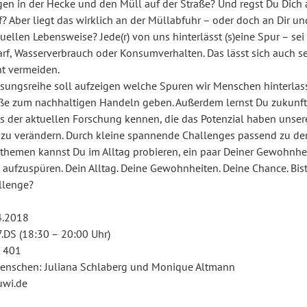
en in der Hecke und den Müll auf der Straße? Und regst Du Dich
? Aber liegt das wirklich an der Müllabfuhr – oder doch an Dir u
uellen Lebensweise? Jede(r) von uns hinterlässt (s)eine Spur – sei
arf, Wasserverbrauch oder Konsumverhalten. Das lässt sich auch s
ht vermeiden.
esungsreihe soll aufzeigen welche Spuren wir Menschen hinterla
e zum nachhaltigen Handeln geben. Außerdem lernst Du zukunft
us der aktuellen Forschung kennen, die das Potenzial haben unser
 zu verändern. Durch kleine spannende Challenges passend zu de
themen kannst Du im Alltag probieren, ein paar Deiner Gewohnhe
 aufzuspüren. Dein Alltag. Deine Gewohnheiten. Deine Chance. Bist
allenge?
04.2018
7.DS (18:30 – 20:00 Uhr)
 401
enschen: Juliana Schlaberg und Monique Altmann
uwi.de