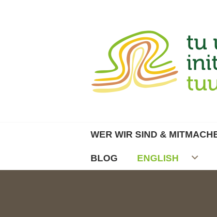
Zum
Inhalt
springen
TU UMWELTINITI
WER WIR SIND & MITMACH
BLOG
ENGLISH