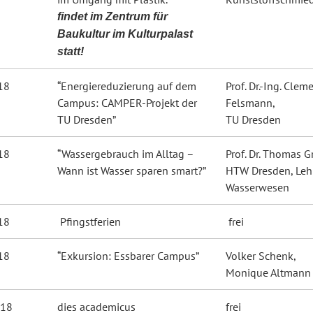
findet im Zentrum für
Baukultur im Kulturpalast
statt!
18
“Energiereduzierung auf dem
Prof. Dr.-Ing. Clem
Campus: CAMPER-Projekt der
Felsmann,
TU Dresden”
TU Dresden
18
“Wassergebrauch im Alltag –
Prof. Dr. Thomas G
Wann ist Wasser sparen smart?”
HTW Dresden, Leh
Wasserwesen
18
Pfingstferien
frei
18
“Exkursion: Essbarer Campus”
Volker Schenk,
Monique Altmann
018
dies academicus
frei