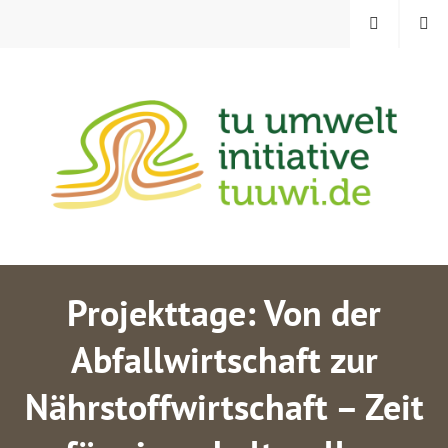
Zum
MENÜ
SUCHE
Inhalt
springen
TU UMWELTINITIATIVE
Projekttage: Von der
Abfallwirtschaft zur
Nährstoffwirtschaft – Zeit