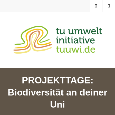
Zum
MENÜ
SUCHE
Inhalt
springen
TU UMWELTINITIATIVE
PROJEKTTAGE:
Biodiversität an deiner
Uni