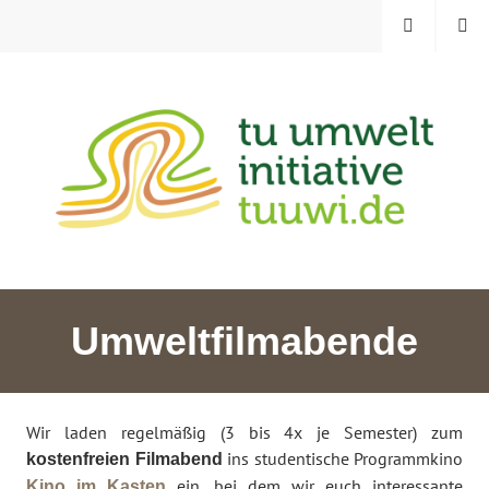
Zum
MENÜ
SUCHE
Inhalt
springen
TU UMWELTINITIATIVE
Umweltfilmabende
Wir laden regelmäßig (3 bis 4x je Semester) zum
ins studentische Programmkino
kostenfreien Filmabend
ein, bei dem wir euch interessante
Kino im Kasten