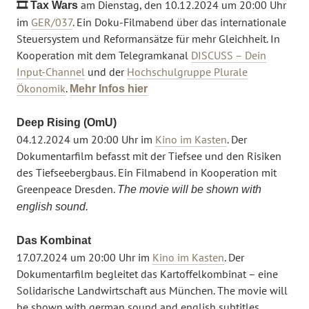
am Dienstag, den 10.12.2024 um 20:00 Uhr
🎞 Tax Wars
im
GER/037
. Ein Doku-Filmabend über das internationale
Steuersystem und Reformansätze für mehr Gleichheit. In
Kooperation mit dem Telegramkanal
DISCUSS – Dein
Input-Channel
und der
Hochschulgruppe Plurale
Ökonomik
.
Mehr Infos hier
Deep Rising (OmU)
04.12.2024 um 20:00 Uhr im
Kino im Kasten
. Der
Dokumentarfilm befasst mit der Tiefsee und den Risiken
des Tiefseebergbaus. Ein Filmabend in Kooperation mit
Greenpeace Dresden.
The movie will be shown with
english sound.
Das Kombinat
17.07.2024 um 20:00 Uhr im
Kino im Kasten
. Der
Dokumentarfilm begleitet das Kartoffelkombinat – eine
Solidarische Landwirtschaft aus München. The movie will
be shown with german sound and english subtitles.