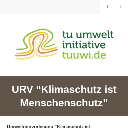
Zum
MENÜ
SUCHE
Inhalt
springen
TU UMWELTINITIATIVE
URV “Klimaschutz ist
Menschenschutz”
Umweltringvorlesung “Klimaschutz ist