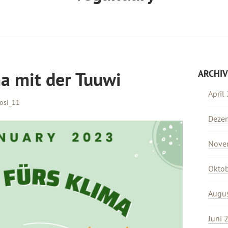
a mit der Tuuwi
ARCHIV
April
Josi_11
Deze
Nove
Okto
Augu
Juni 