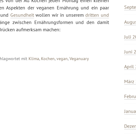
b es von der AG Kochen jeden Montag einen kleinen
Sept
nen Aspekten der veganen Ernährung und ein paar
und
Gesundheit
wollen wir in unserem
dritten und
Augu
nge zwischen Ernährungsformen und den damit
drücken aufmerksam machen:
Juli 
Juni 
chlagwortet mit
Klima
,
Kochen
,
vegan
,
Veganuary
April
März
Febru
Janua
Deze