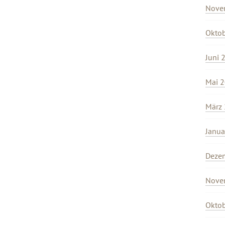
Nove
Okto
Juni 
Mai 
März
Janua
Deze
Nove
Okto