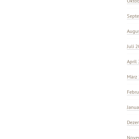
Okto
Sept
Augu
Juli 
April
März
Febru
Janua
Deze
Nove