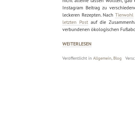
nicht alleine lassen wollten, ga
Instagram Beitrag zu verschiede
leckeren Rezepten. Nach
Tierwohl
letzten Post
auf die Zusammenhä
verbundenen ökologischen Fußab
VEGAN
WEITERLESEN
FÜRS
KLIMA
Veröffentlicht in
Allgemein
,
Blog
Vers
MIT
DER
TUUWI