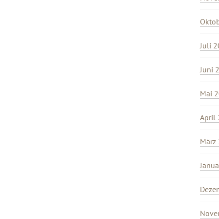
Okto
Juli 
Juni 
Mai 
April
März
Janua
Deze
Nove