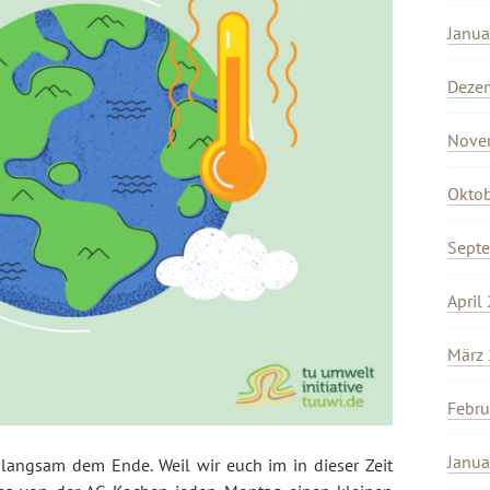
Janua
Deze
Nove
Okto
Sept
April
März
Febru
Janua
 langsam dem Ende. Weil wir euch im in dieser Zeit