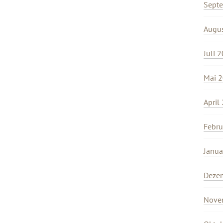
Sept
Augu
Juli 
Mai 
April
Febru
Janua
Deze
Nove