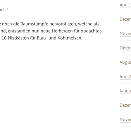
April
dmin1
Deze
e noch die Baumstümpfe hervorblitzen, welche als
ind, entstanden nun neue Herbergen für obdachlos
Nove
0 Nistkästen für Blau- und Kohlmeisen.
Okto
Augu
Juni 
Janua
Deze
Nove