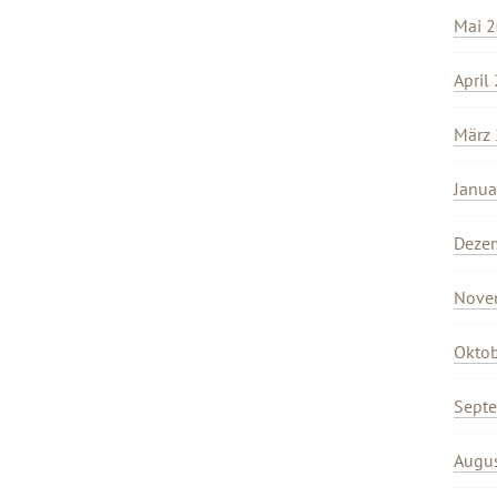
Mai 
April
März
Janua
Deze
Nove
Okto
Sept
Augu