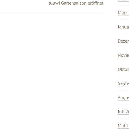
tuuwi Gartensaison eröffnet
März
Janua
Deze
Nove
Okto
Sept
Augu
Juli 
Mai 