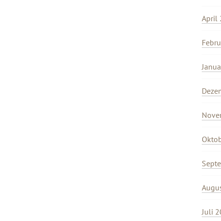
April
Febru
Janua
Deze
Nove
Okto
Sept
Augu
Juli 