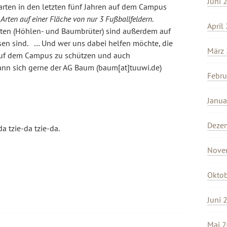
Juni 
rten in den letzten fünf Jahren auf dem Campus
rten auf einer Fläche von nur 3 Fußballfeldern.
April
arten (Höhlen- und Baumbrüter) sind außerdem auf
en sind. … Und wer uns dabei helfen möchte, die
März
uf dem Campus zu schützen und auch
nn sich gerne der AG Baum (baum[at]tuuwi.de)
Febru
Janua
Deze
da tzie-da tzie-da.
Nove
Okto
Juni 
Mai 