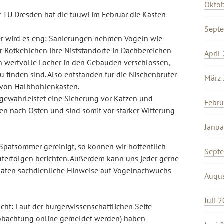
Okto
TU Dresden hat die tuuwi im Februar die Kästen
Sept
r wird es eng: Sanierungen nehmen Vögeln wie
 Rotkehlchen ihre Niststandorte in Dachbereichen
April
 wertvolle Löcher in den Gebäuden verschlossen,
u finden sind. Also entstanden für die Nischenbrüter
März
 von Halbhöhlenkästen.
ewährleistet eine Sicherung vor Katzen und
Febru
en nach Osten und sind somit vor starker Witterung
Janua
Spätsommer gereinigt, so können wir hoffentlich
Sept
uterfolgen berichten. Außerdem kann uns jeder gerne
naten sachdienliche Hinweise auf Vogelnachwuchs
Augu
Juli 
ht: Laut der bürgerwissenschaftlichen Seite
eobachtung online gemeldet werden) haben