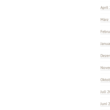
April
März
Febru
Janua
Deze
Nove
Okto
Juli 
Juni 